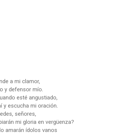
de a mi clamor,
o y defensor mío.
cuando esté angustiado,
í y escucha mi oración.
tedes, señores,
arán mi gloria en vergüenza?
o amarán ídolos vanos