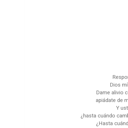
Respon
Dios mí
Dame alivio 
apiádate de m
Y us
¿hasta cuándo cambi
¿Hasta cuánd