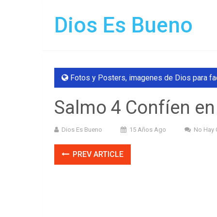
Dios Es Bueno
Fotos y Posters
,
imagenes de Dios para f
Salmo 4 Confíen en
Dios Es Bueno
15 Años Ago
No Hay 
PREV ARTICLE