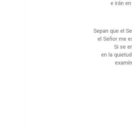
e irán en
Sepan que el Señ
el Señor me e
Si se e
en la quietu
examín