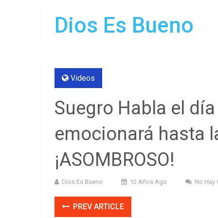
Dios Es Bueno
Videos
Suegro Habla el día
emocionará hasta l
¡ASOMBROSO!
Dios Es Bueno
12 Años Ago
No Hay 
PREV ARTICLE