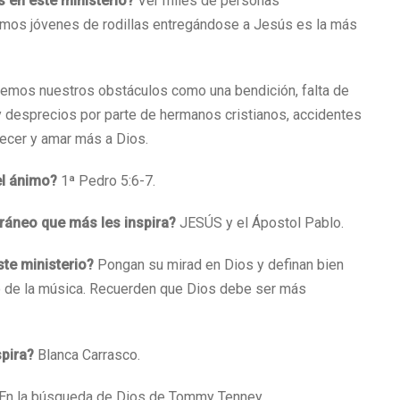
 en este ministerio?
Ver miles de personas
mos jóvenes de rodillas entregándose a Jesús es la más
emos nuestros obstáculos como una bendición, falta de
 y desprecios por parte de hermanos cristianos, accidentes
recer y amar más a Dios.
el ánimo?
1ª Pedro 5:6-7.
ráneo que más les inspira?
JESÚS y el Ápostol Pablo.
ste ministerio?
Pongan su mirad en Dios y definan bien
rio de la música. Recuerden que Dios debe ser más
spira?
Blanca Carrasco.
En la búsqueda de Dios de Tommy Tenney.