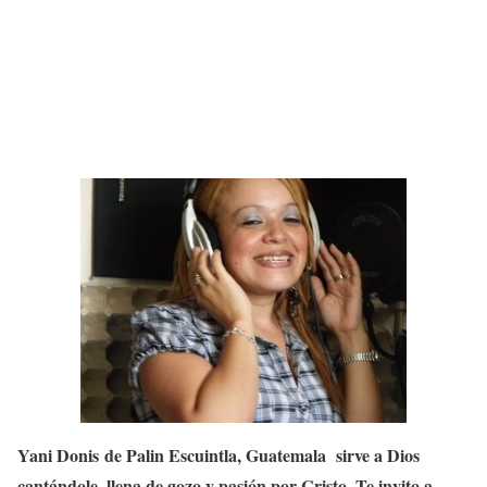
Yani Donis de Palin Escuintla, Guatemala sirve a Dios
cantándole, llena de gozo y pasión por Cristo. Te invito a