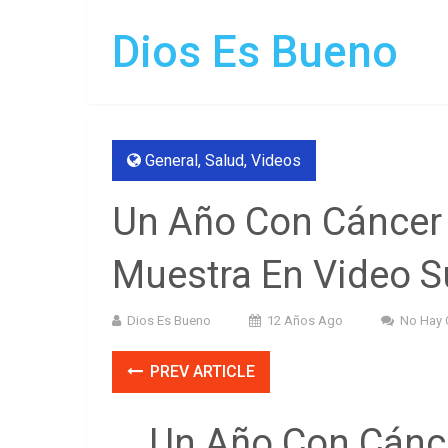
Dios Es Bueno
General
,
Salud
,
Videos
Un Año Con Cáncer
Muestra En Video Su
Dios Es Bueno
12 Años Ago
No Hay 
PREV ARTICLE
Un Año Con Cánc