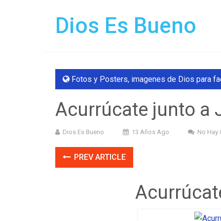
Dios Es Bueno
Fotos y Posters
,
imagenes de Dios para f
Acurrúcate junto a
Dios Es Bueno
13 Años Ago
No Hay 
PREV ARTICLE
Acurrúcat