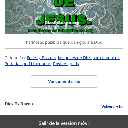
hermosas palabras que dan gloria a Dios
Categorías:
Fotos y Posters
,
imagenes de Dios para facebook
,
Portadas perfil facebook
,
Posters gratis
Ver comentarios
Dios Es Bueno
Volver arriba
Salir de la versión móvil