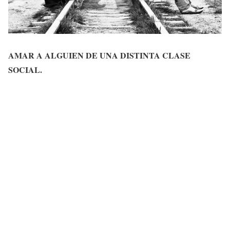
AMAR A ALGUIEN DE UNA DISTINTA CLASE
SOCIAL.