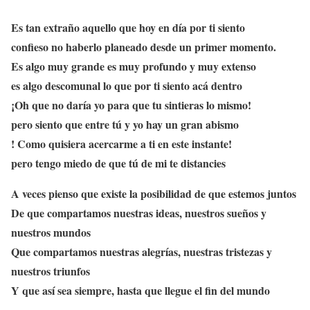
Es tan extraño aquello que hoy en día por ti siento
confieso no haberlo planeado desde un primer momento.
Es algo muy grande es muy profundo y muy extenso
es algo descomunal lo que por ti siento acá dentro
¡Oh que no daría yo para que tu sintieras lo mismo!
pero siento que entre tú y yo hay un gran abismo
! Como quisiera acercarme a ti en este instante!
pero tengo miedo de que tú de mi te distancies
A veces pienso que existe la posibilidad de que estemos juntos
De que compartamos nuestras ideas, nuestros sueños y
nuestros mundos
Que compartamos nuestras alegrías, nuestras tristezas y
nuestros triunfos
Y que así sea siempre, hasta que llegue el fin del mundo