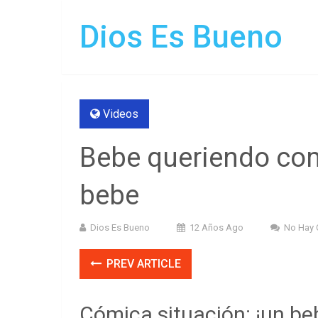
Dios Es Bueno
Videos
Bebe queriendo com
bebe
Dios Es Bueno
12 Años Ago
No Hay 
PREV ARTICLE
Cómica situación: ¡un beb