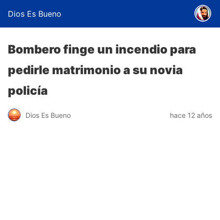
Dios Es Bueno
Bombero finge un incendio para
pedirle matrimonio a su novia
policía
Dios Es Bueno
hace 12 años