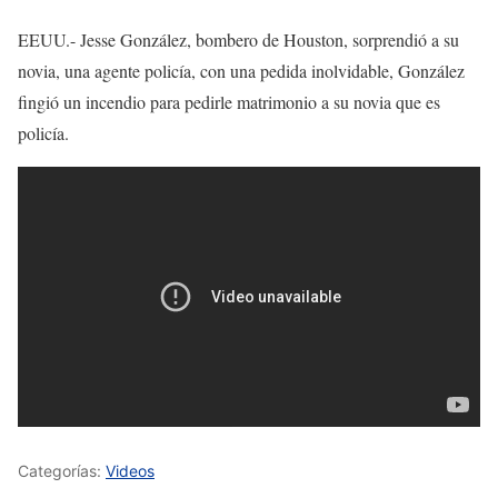
EEUU.- Jesse González, bombero de Houston, sorprendió a su
novia, una agente policía, con una pedida inolvidable, González
fingió un incendio para pedirle matrimonio a su novia que es
policía.
Categorías:
Videos