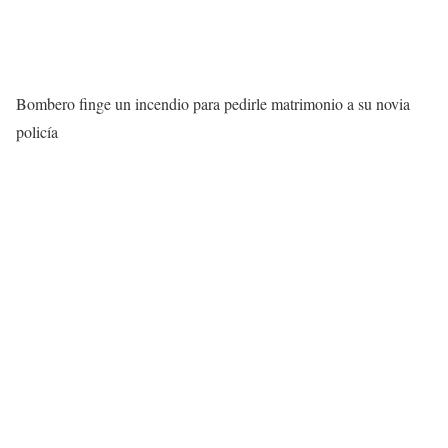
Bombero finge un incendio para pedirle matrimonio a su novia
policía