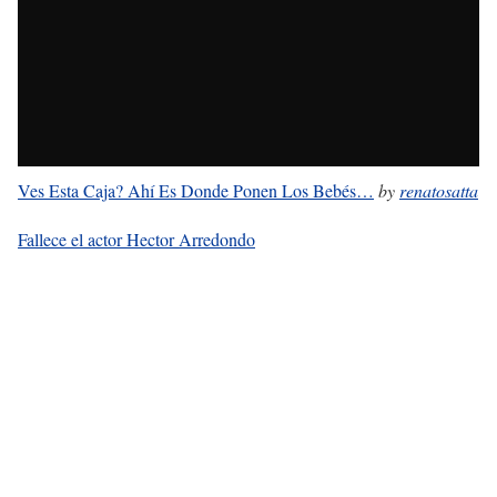
Ves Esta Caja? Ahí Es Donde Ponen Los Bebés…
by
renatosatta
Fallece el actor Hector Arredondo