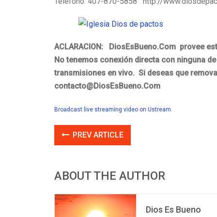
Teléfono: 407-870-5858 http://www.diosdepac
ACLARACION: DiosEsBueno.Com provee esta i
No tenemos conexión directa con ninguna de 
transmisiones en vivo. Si deseas que removam
contacto@DiosEsBueno.Com
Broadcast live streaming video on Ustream
PREV ARTICLE
ABOUT THE AUTHOR
Dios Es Bueno