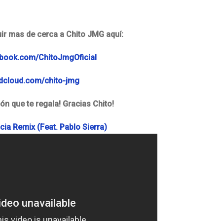
ir mas de cerca a Chito JMG aquí:
ebook.com/ChitoJmgOficial
ndcloud.com/chito-jmg
n que te regala! Gracias Chito!
cia Remix (Feat. Pablo Sierra)