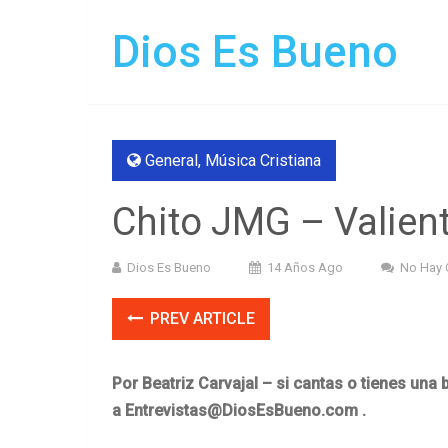
Dios Es Bueno
General
,
Música Cristiana
Chito JMG – Valient
Dios Es Bueno
14 Años Ago
No Hay 
PREV ARTICLE
Por Beatriz Carvajal – si cantas o tienes una
a
Entrevistas@DiosEsBueno.com
.