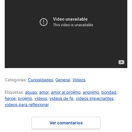
Categorías:
Curiosidades
,
General
,
Videos
Etiquetas:
abuso
,
amor
,
amor al projimo
,
anonimo
,
bondad
,
heroe
,
projimo
,
videos
,
videos de fe
,
videos impactantes
,
videos para reflexionar
Ver comentarios