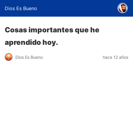
Dios Es Bueno
Cosas importantes que he
aprendido hoy.
Dios Es Bueno
hace 12 años