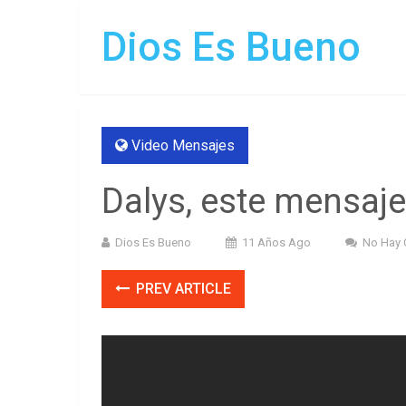
Dios Es Bueno
Video Mensajes
Dalys, este mensaje
Dios Es Bueno
11 Años Ago
No Hay 
PREV ARTICLE