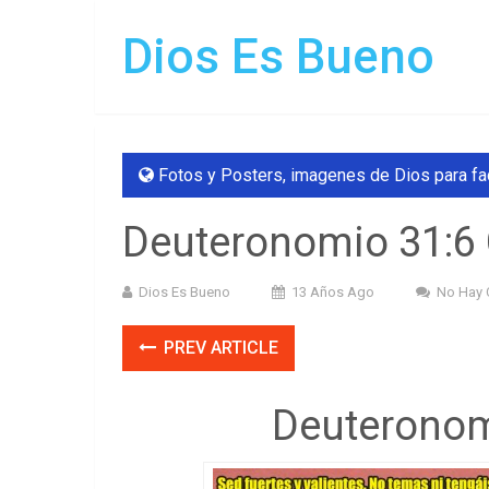
Dios Es Bueno
Fotos y Posters
,
imagenes de Dios para f
Deuteronomio 31:6 
Dios Es Bueno
13 Años Ago
No Hay 
PREV ARTICLE
Deuteronom