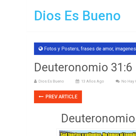
Dios Es Bueno
Fotos y Posters
,
frases de amor
,
imagenes
Deuteronomio 31:6
Dios Es Bueno
13 Años Ago
No Hay 
PREV ARTICLE
Deuteronomio