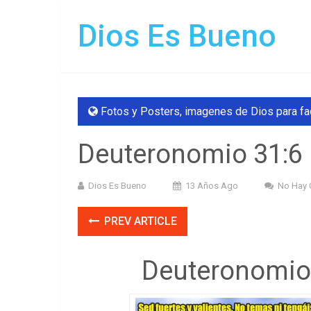
Dios Es Bueno
Fotos y Posters
,
imagenes de Dios para f
Deuteronomio 31:6 
Dios Es Bueno
13 Años Ago
No Hay 
PREV ARTICLE
Deuteronomio 