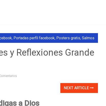
acebook
,
Portadas perfil facebook
,
Posters gratis
,
Salmos
es y Reflexiones Grande
Comentarios
NEXT ARTICLE
digas a Dios