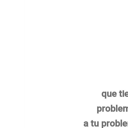
que ti
problem
a tu probl