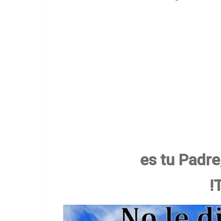
es tu Padr
!