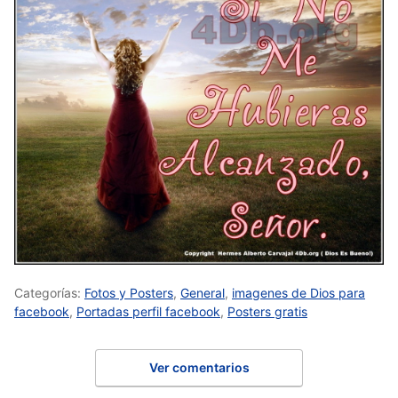
Categorías:
Fotos y Posters
,
General
,
imagenes de Dios para
facebook
,
Portadas perfil facebook
,
Posters gratis
Ver comentarios