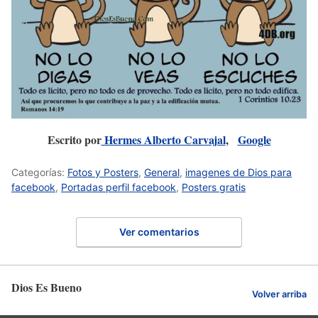
Escrito por
Hermes Alberto Carvajal
,
Google
Categorías:
Fotos y Posters
,
General
,
imagenes de Dios para
facebook
,
Portadas perfil facebook
,
Posters gratis
Ver comentarios
Dios Es Bueno
Volver arriba