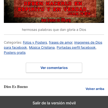
hermosas palabras que dan gloria a Dios
Categorías:
Fotos y Posters
,
frases de amor
,
imagenes de Dios
para facebook
,
Música Cristiana
,
Portadas perfil facebook
,
Posters gratis
Ver comentarios
Dios Es Bueno
Volver arriba
Salir de la versión móvil