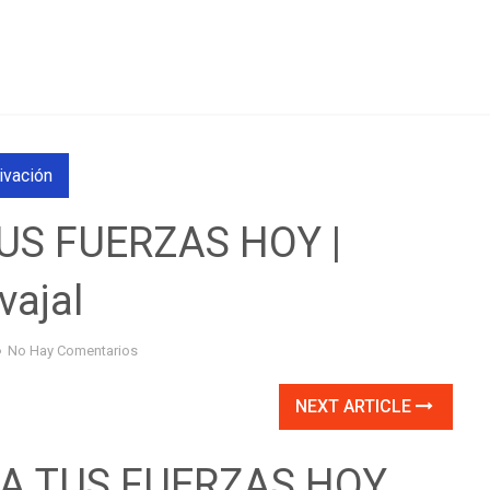
ivación
US FUERZAS HOY |
vajal
No Hay Comentarios
NEXT ARTICLE
CA TUS FUERZAS HOY