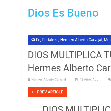
Dios Es Bueno
Fe
,
Fortaleza
,
Hermes Alberto Carvajal
,
Mot
DIOS MULTIPLICA T
Hermes Alberto Car
Hermes Alberto Carvajal
12 Años Ago
PREV ARTICLE
DIOS MULTIPLI