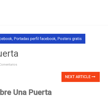
acebook
,
Portadas perfil facebook
,
Posters gratis
uerta
Comentarios
NEXT ARTICLE
Abre Una Puerta