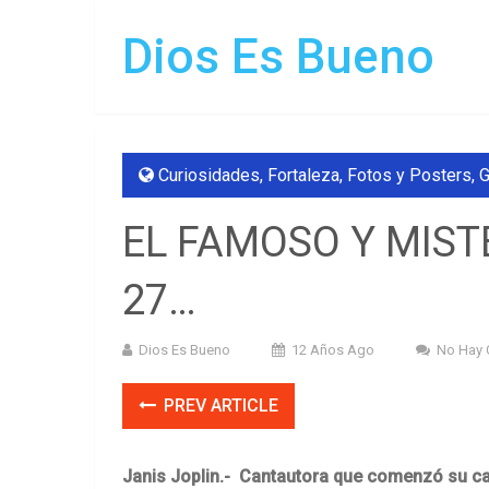
Dios Es Bueno
Curiosidades
,
Fortaleza
,
Fotos y Posters
,
G
EL FAMOSO Y MIST
27…
Dios Es Bueno
12 Años Ago
No Hay 
PREV ARTICLE
Janis Joplin.- Cantautora que comenzó su ca