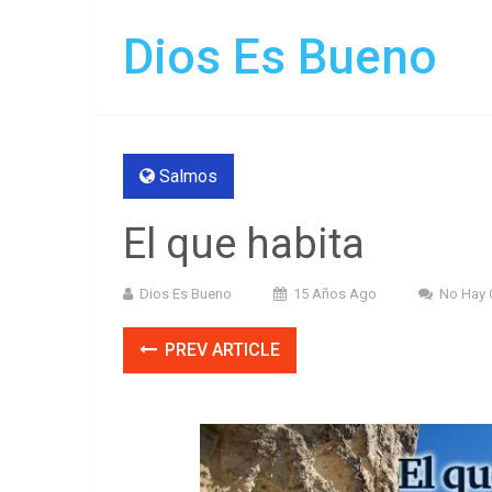
Dios Es Bueno
Salmos
El que habita
Dios Es Bueno
15 Años Ago
No Hay 
PREV ARTICLE