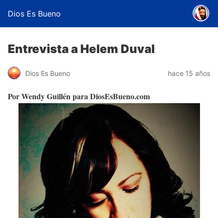
Dios Es Bueno
Entrevista a Helem Duval
Dios Es Bueno
hace 15 años
Por Wendy Guillén para DiosEsBueno.com