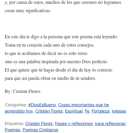
y, por causa de estos, muchos de los que creemos no logramos
cosas muy significativas.
En este día le digo a la persona que este poema está leyendo:
Toma en tu corazón cada uno de estos consejos,
lo que te acabamos de decir no es solo verso
sino es una palabra inspirada por nuestro Dios perfecto.
El que quiere que tú hagas desde el día de hoy lo correcto
para que así pueda obrar en medio de tu sendero.
By: Cristian Flores.
Categorías:
#DiosEsBueno
,
Cosas importantes que he
aprendido hoy
,
Cristian Flores
,
Espiritual
,
Fe
,
Fortaleza
,
iglesias
Etiquetas:
Cristian Flores
,
frases y reflexiones
,
para reflexionar
,
Poemas
,
Poemas Cristianos