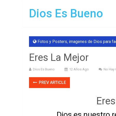
Dios Es Bueno
Fotos y Posters
,
imagenes de Dios para f
Eres La Mejor
Dios Es Bueno
12 Años Ago
No Hay 
PREV ARTICLE
Eres
Dios es nuestro r