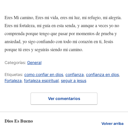
Eres Mi camino, Eres mi vida, eres mi luz, mi refugio, mi alegría.
Eres mi fortaleza, mi guía en esta senda, y aunque a veces yo no
comprenda porque tengo que pasar por momentos de prueba y
ansiedad, yo sigo confiando con todo mi corazón en ti, Jesús
porque tú eres y seguirás siendo mi camino.
Categorías:
General
Etiquetas:
como confiar en dios
,
confianza
,
confianza en dios
,
Fortaleza
,
fortaleza espiritual
,
seguir a jesus
Ver comentarios
Dios Es Bueno
Volver arriba