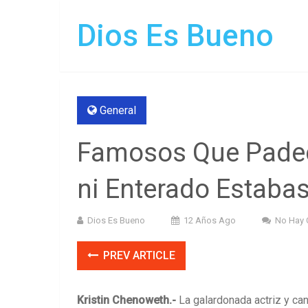
Dios Es Bueno
General
Famosos Que Padec
ni Enterado Estaba
Dios Es Bueno
12 Años Ago
No Hay 
PREV ARTICLE
Kristin Chenoweth.-
La galardonada actriz y ca