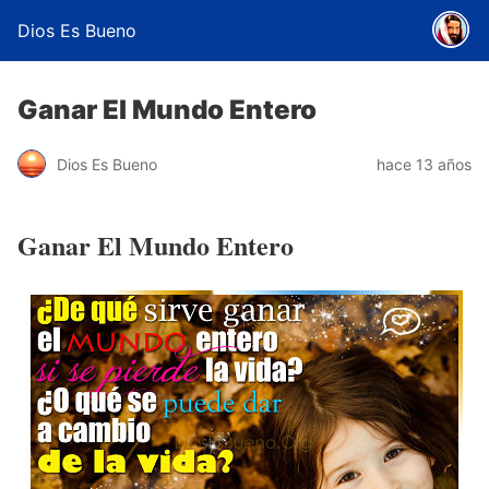
Dios Es Bueno
Ganar El Mundo Entero
Dios Es Bueno
hace 13 años
Ganar El Mundo Entero