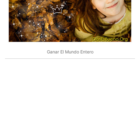
Ganar El Mundo Entero