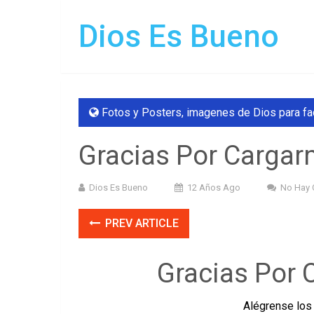
Dios Es Bueno
Fotos y Posters
,
imagenes de Dios para f
Gracias Por Carga
Dios Es Bueno
12 Años Ago
No Hay 
PREV ARTICLE
Gracias Por
Alégrense los 