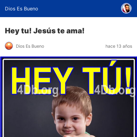
Dios Es Bueno
Hey tu! Jesús te ama!
Dios Es Bueno
hace 13 años