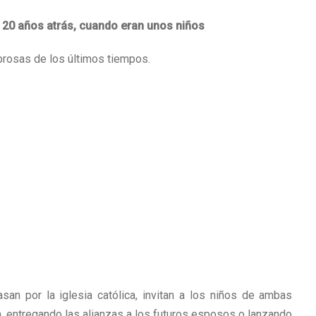
20 años atrás, cuando eran unos niños
brosas de los últimos tiempos.
asan por la iglesia católica, invitan a los niños de ambas
en, entregando las alianzas a los futuros esposos o lanzando