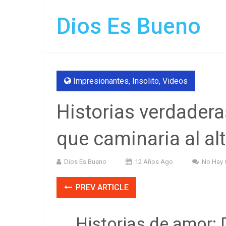
Dios Es Bueno
Impresionantes
,
Insolito
,
Videos
Historias verdadera
que caminaria al alt
Dios Es Bueno
12 Años Ago
No Hay 
PREV ARTICLE
Historias de amor: 