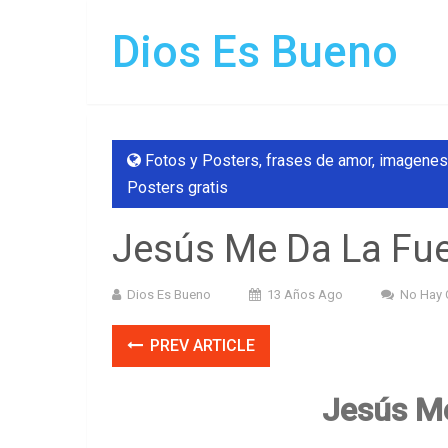
Dios Es Bueno
Fotos y Posters
,
frases de amor
,
imagenes
Posters gratis
Jesús Me Da La Fu
Dios Es Bueno
13 Años Ago
No Hay 
PREV ARTICLE
Jesús Me