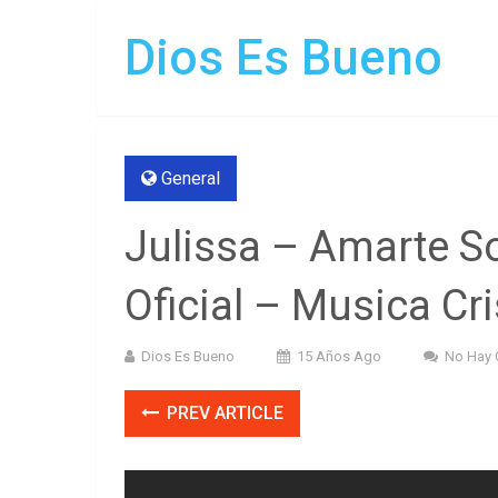
Dios Es Bueno
General
Julissa – Amarte So
Oficial – Musica Cr
Dios Es Bueno
15 Años Ago
No Hay 
PREV ARTICLE