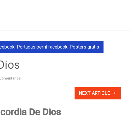
acebook
,
Portadas perfil facebook
,
Posters gratis
Dios
Comentarios
NEXT ARTICLE
icordia De Dios