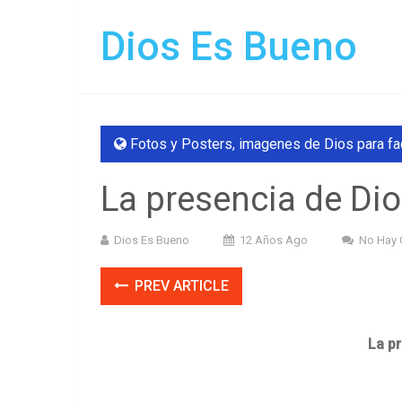
Dios Es Bueno
Fotos y Posters
,
imagenes de Dios para f
La presencia de Di
Dios Es Bueno
12 Años Ago
No Hay 
PREV ARTICLE
La p