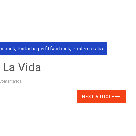
acebook
,
Portadas perfil facebook
,
Posters gratis
 La Vida
Comentarios
NEXT ARTICLE