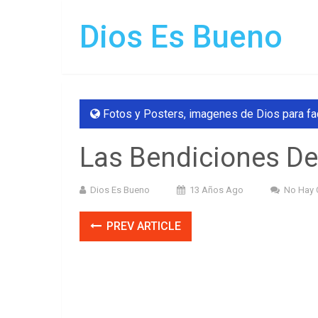
Dios Es Bueno
Fotos y Posters
,
imagenes de Dios para f
Las Bendiciones De
Dios Es Bueno
13 Años Ago
No Hay 
PREV ARTICLE