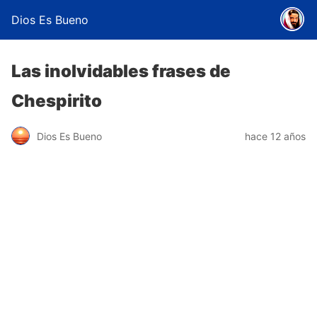
Dios Es Bueno
Las inolvidables frases de
Chespirito
Dios Es Bueno
hace 12 años