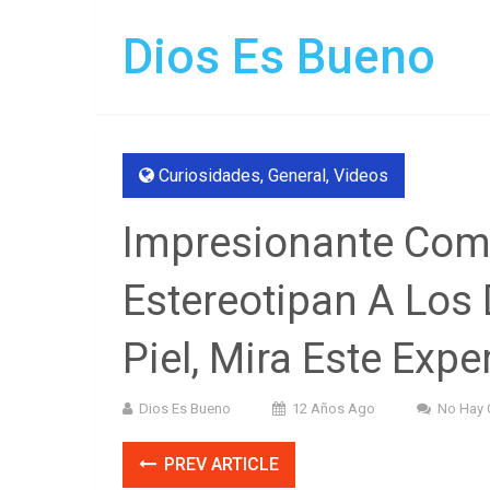
Dios Es Bueno
Curiosidades
,
General
,
Videos
Impresionante Com
Estereotipan A Los
Piel, Mira Este Exp
Dios Es Bueno
12 Años Ago
No Hay 
PREV ARTICLE