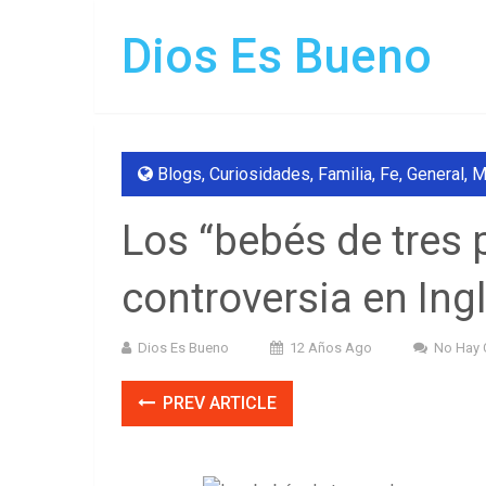
Dios Es Bueno
Blogs
,
Curiosidades
,
Familia
,
Fe
,
General
,
M
Los “bebés de tres
controversia en Ingl
Dios Es Bueno
12 Años Ago
No Hay 
PREV ARTICLE