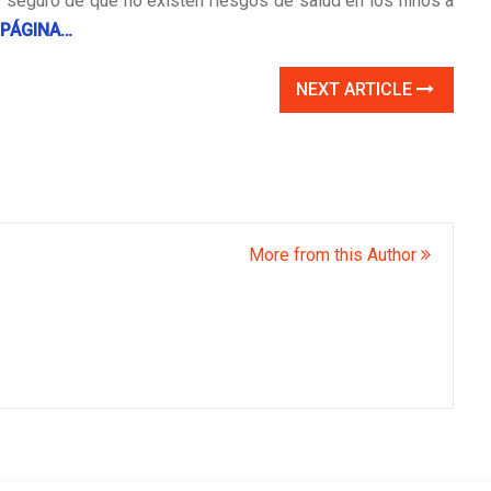
 seguro de que no existen riesgos de salud en los niños a
 PÁGINA…
NEXT ARTICLE
More from this Author