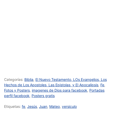
Categorías:
Biblia
,
El Nuevo Testamento, LOs Evangelios, Los
Hechos de Los Apostoles, Las Epistolas, y El Apocalipsis
,
Fe
,
Fotos y Posters
,
imagenes de Dios para facebook
,
Portadas
perfil facebook
,
Posters gratis
Etiquetas:
fe
,
Jesús
,
Juan
,
Mateo
,
versiculo