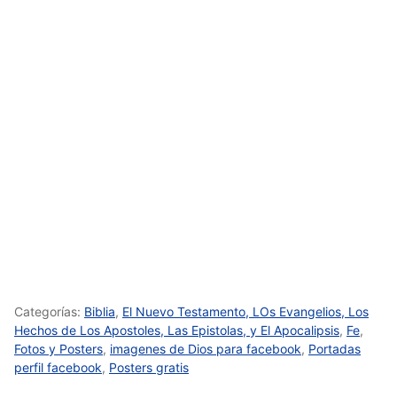
Categorías:
Biblia
,
El Nuevo Testamento, LOs Evangelios, Los
Hechos de Los Apostoles, Las Epistolas, y El Apocalipsis
,
Fe
,
Fotos y Posters
,
imagenes de Dios para facebook
,
Portadas
perfil facebook
,
Posters gratis