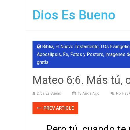
Dios Es Bueno
Biblia
,
El Nuevo Testamento, LOs Evangelios
Apocalipsis
,
Fe
,
Fotos y Posters
,
imagenes d
gratis
Mateo 6:6. Más tú, 
Dios Es Bueno
13 Años Ago
No Hay 
PREV ARTICLE
Pero tú, cuando te 