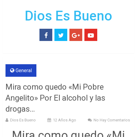
Dios Es Bueno
General
Mira como quedo «Mi Pobre
Angelito» Por El alcohol y las
drogas…
Dios Es Bueno
12 Años Ago
No Hay Comentarios
Mira como quedo «Mi