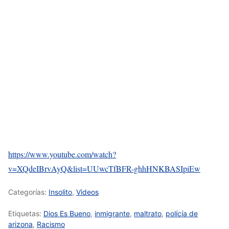
https://www.youtube.com/watch?
v=XQdeIBrvAyQ&list=UUwcTfBFR-ghhHNKBASIpiEw
Categorías:
Insolito
,
Videos
Etiquetas:
Dios Es Bueno
,
inmigrante
,
maltrato
,
polícía de
arizona
,
Racismo