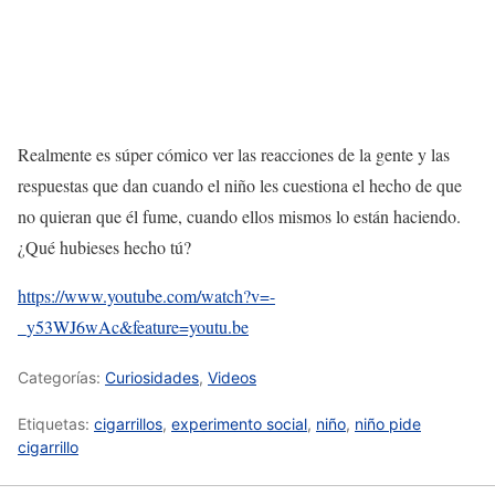
Realmente es súper cómico ver las reacciones de la gente y las
respuestas que dan cuando el niño les cuestiona el hecho de que
no quieran que él fume, cuando ellos mismos lo están haciendo.
¿Qué hubieses hecho tú?
https://www.youtube.com/watch?v=-
_y53WJ6wAc&feature=youtu.be
Categorías:
Curiosidades
,
Videos
Etiquetas:
cigarrillos
,
experimento social
,
niño
,
niño pide
cigarrillo